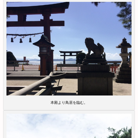
本殿より鳥居を臨む。