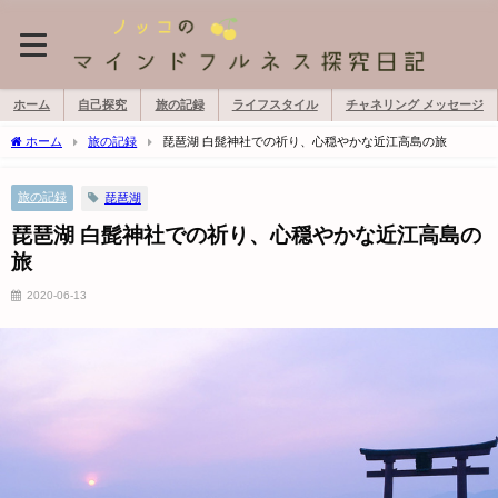
ホーム
自己探究
旅の記録
ライフスタイル
チャネリング メッセージ
ホーム
旅の記録
琵琶湖 白髭神社での祈り、心穏やかな近江高島の旅
旅の記録
琵琶湖
琵琶湖 白髭神社での祈り、心穏やかな近江高島の
旅
2020-06-13